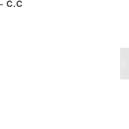
– C.C