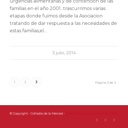
urgencias alimentarias y de contencion de las
familias en el año 2001...trascurrimos varias
etapas donde fuimos desde la Asociacion
tratando de dar respuesta a las necesidades de
estas familias,el…
3 julio, 2014
1
2
3
Página 3 de 3
© Copyright - Cofradía de la Merced -
Enfold WordPress Theme by Kriesi